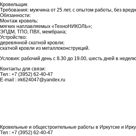
Кровельщик
Требования: мужчина от 25 лет, с опытом работы, без вред
Обязанности:
Монтаж кровель:
мягких наплавляемых «ТехноНИКОЛЬ»;
ЭПДМ, ТПО, ПВХ, мембрана;
Устройство:
деревянной скатной кровли;
скатной кровли из металлоконструкций.
Условия: рабочий день с 8.30 до 19.00, шесть дней в неделю
Контакты для связи:
Тел : +7 (3952) 62-40-47
Иркутск ГК № 11 (Радужный)
г. Иркутск ул. Ленина
Иркутская Областная Клиническая
а Васильевна
рий Иванович
лександр
E-mail : irk624047@yandex.ru
Больница
Бригада по ремонту кровли постаралась
Заказывали ремонт кровли в данной
Кровельные работы прошли удачно, протечек
изрядно, учли все пожелания и требования. С
организации, и ни чуть не пожалели, все
больше нет. Работу выполнили в срок, дали
крыши гаражи убрали весь мусор, все стыки
работы по ремонту крыши выполнены в
гарантию, а ещё на удивление всё убрали за
промазали. Очень понравилось, делали как
лучшем виде. Устранили все протекания,
собой. Спасибо Вам "ТехноКровля"!
для себя с душой.
произвели демонтаж старого покрытия,
сделали кач
Кровельные и общестроительные работы в Иркутске и Ирку
Тел : +7 (3952) 62-40-47